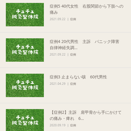
症例5 40代女性 右股関節から下肢への
Q&A
痛み
2021.09.22
症例
ご予約・お問合せ
症例4 20代男性 主訴 パニック障害
自律神経失調…
2021.09.22
症例
症例3 止まらない咳 60代男性
2021.04.29
症例
【症例2】主訴 肩甲骨から手にかけて
の痛み・痺れ 6…
2020.09.19
症例