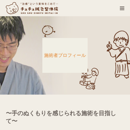
当院について
診療科目
施術者プロフィール
営業カレンダー
お客さまの声
症例
ACCESS
〜手のぬくもりを感じられる施術を目指し
て〜
ブログ