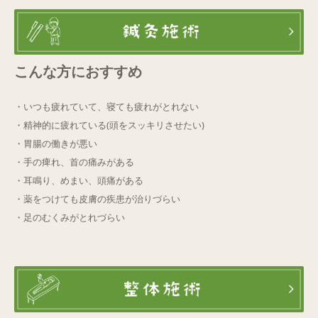
Q&A
ご予約・お問合せ
こんな方におすすめ
・いつも疲れていて、寝ても疲れがとれない
・精神的に疲れている(頭をスッキリさせたい)
・胃腸の働きが悪い
・手の痺れ、首の痛みがある
・耳鳴り、めまい、頭痛がある
・薬をつけても皮膚の疾患が治りづらい
・足のむくみがとれづらい