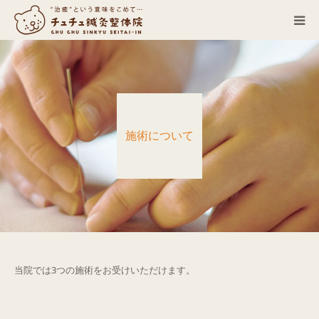
当院について
診療科目
施術について
営業カレンダー
お客さまの声
症例
ACCESS
当院では3つの施術をお受けいただけます。
ブログ