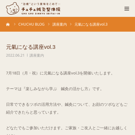
ーム
CHUCHU BLOG
講座案内
元氣になる講座vol.3
当院について
診療科目
元氣になる講座vol.3
2022.06.21
講座案内
営業カレンダー
7月18日（月・祝）に元氣になる講座vol.3を開催いたします。
お客さまの声
テーマは『楽しみながら学ぶ 鍼灸の活かし方』です。
症例
日常でできるツボの活用方法や、鍼灸について、お顔のツボなどもご
ACCESS
紹介できたらと思っています。
どなたでもご参加いただけます。ご家族・ご友人とご一緒にお越しく
ブログ