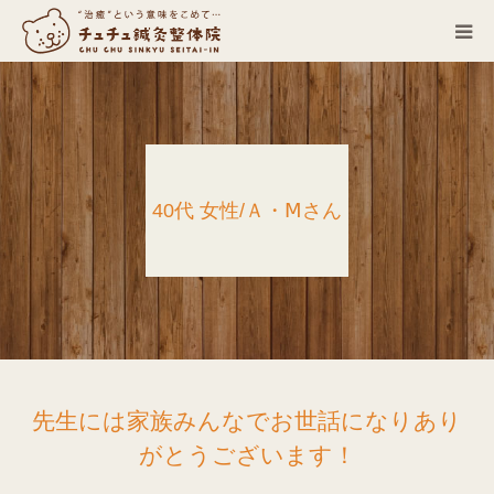
当院について
診療科目
40代 女性/Ａ・Ⅿさん
営業カレンダー
お客さまの声
症例
ACCESS
先生には家族みんなでお世話になりあり
がとうございます！
ブログ