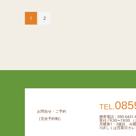
1
2
085
TEL.
お問合せ・ご予約
携帯電話：090-6431-8
［完全予約制］
受付 / 9:30〜19:0
月曜第1・3週目、火
※詳しくは営業日カレ