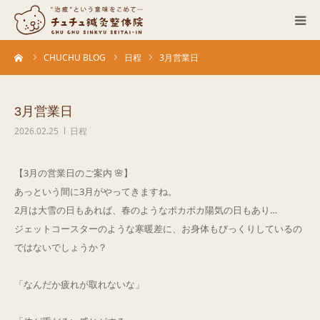
ーム
CHUCHU BLOG
日程
3月営業日
当院について
診療科目
3月営業日
2026.02.25
日程
営業カレンダー
​【3月の営業日のご案内 🌸】
お客さまの声
​あっという間に3月がやってきますね。
2月は大雪の日もあれば、春のようなポカポカ陽気の日もあり…
症例
ジェットコースターのような寒暖差に、お身体もびっくりしているの
ではないでしょうか？
ACCESS
​「なんだか疲れが取れないな」
ブログ