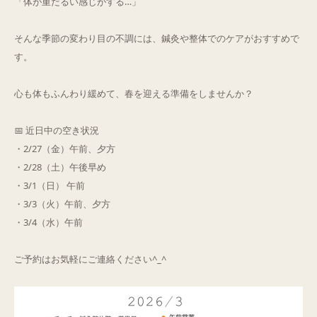
「体が重だるい感じがする…」
Q&A
​そんな季節の変わり目の不調には、鍼灸や整体でのケアがおすすめで
す。
ご予約・お問合せ
心も体もふんわり緩めて、春を迎える準備をしませんか？
​📅 近日中の空き状況
・2/27（金）午前、夕方
・2/28（土）午後早め
・3/1（日） 午前
・3/3（火）午前、夕方
・3/4（水）午前
​ご予約はお気軽にご連絡ください^_^