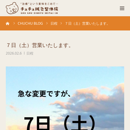
ーム
CHUCHU BLOG
日程
７日（土）営業いたします。
当院について
診療科目
７日（土）営業いたします。
2026.02.6
日程
営業カレンダー
お客さまの声
症例
ACCESS
ブログ