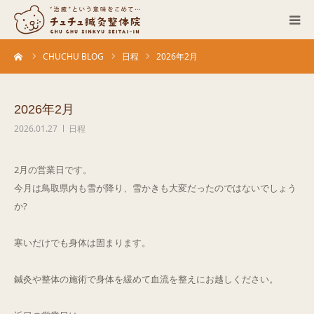
ーム
CHUCHU BLOG
日程
2026年2月
当院について
診療科目
2026年2月
2026.01.27
日程
営業カレンダー
2月の営業日です。
お客さまの声
今月は鳥取県内も雪が降り、雪かきも大変だったのではないでしょう
か?
症例
寒いだけでも身体は固まります。
ACCESS
鍼灸や整体の施術で身体を緩めて血流を整えにお越しください。
ブログ