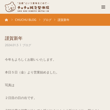
ーム
CHUCHU BLOG
ブログ
謹賀新年
当院について
診療科目
謹賀新年
2024.01.5
ブログ
営業カレンダー
今年もよろしくお願いいたします。
お客さまの声
本日５日（金）より営業始めました。
症例
写真は
ACCESS
２日目の日の出です。
ブログ