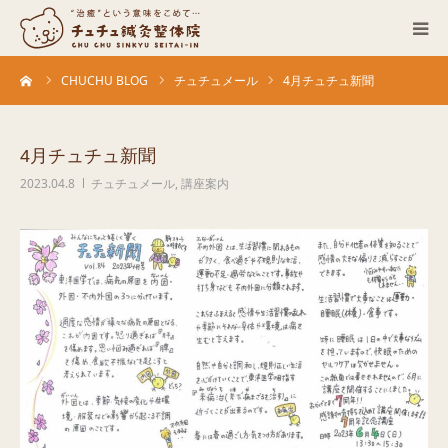
ーム
CHUCHU BLOG
チュチュメール
4月チュチュ新聞
当院について
診療科目
4月チュチュ新聞
2023.04.8
チュチュメール
,
講座案内
営業カレンダー
お客さまの声
症例
ACCESS
ブログ