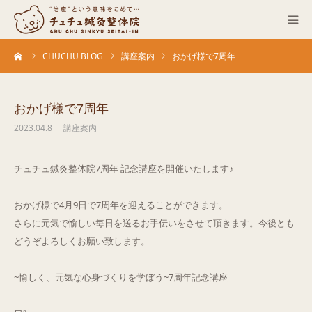
ーム
CHUCHU BLOG
講座案内
おかげ様で7周年
当院について
診療科目
おかげ様で7周年
2023.04.8
講座案内
営業カレンダー
チュチュ鍼灸整体院7周年 記念講座を開催いたします♪
お客さまの声
おかげ様で4月9日で7周年を迎えることができます。
症例
さらに元気で愉しい毎日を送るお手伝いをさせて頂きます。今後とも
どうぞよろしくお願い致します。
ACCESS
~愉しく、元気な心身づくりを学ぼう~7周年記念講座
ブログ