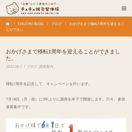
ーム
CHUCHU BLOG
ブログ
おかげさまで移転1周年を迎えるこ
当院について
とができ…
診療科目
おかげさまで移転1周年を迎えることができまし
た。
営業カレンダー
2022.06.1
ブログ
,
講座案内
お客さまの声
移転1周年を記念して、キャンペーンを行います。
症例
7月18日（月・祝）に3年ぶりに講座を米子で開催します。只今、参加
者募集中です。
ACCESS
ブログ