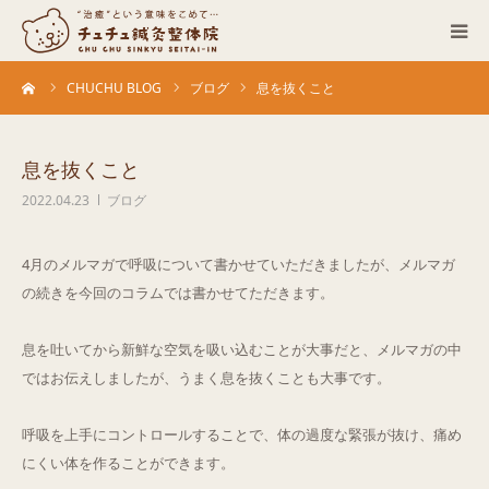
ーム
CHUCHU BLOG
ブログ
息を抜くこと
当院について
診療科目
息を抜くこと
2022.04.23
ブログ
営業カレンダー
4月のメルマガで呼吸について書かせていただきましたが、メルマガ
お客さまの声
の続きを今回のコラムでは書かせてただきます。
症例
息を吐いてから新鮮な空気を吸い込むことが大事だと、メルマガの中
ではお伝えしましたが、うまく息を抜くことも大事です。
ACCESS
呼吸を上手にコントロールすることで、体の過度な緊張が抜け、痛め
にくい体を作ることができます。
ブログ