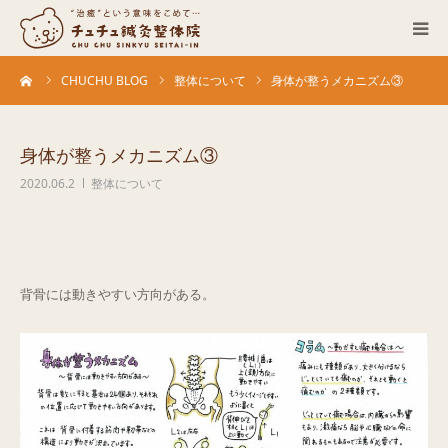
ーム
CHUCHU BLOG
整体について
身体が整うメカニズム③
当院について
診療科目
身体が整うメカニズム③
2020.06.2
整体について
営業カレンダー
お客さまの声
背骨には動きやすい方向がある。
症例
ACCESS
ブログ