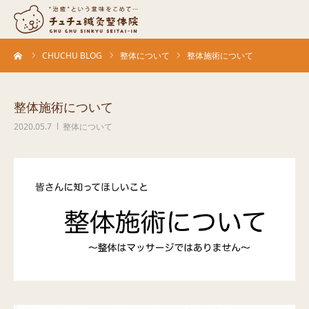
ーム
CHUCHU BLOG
整体について
整体施術について
当院について
診療科目
整体施術について
2020.05.7
整体について
営業カレンダー
お客さまの声
症例
ACCESS
ブログ