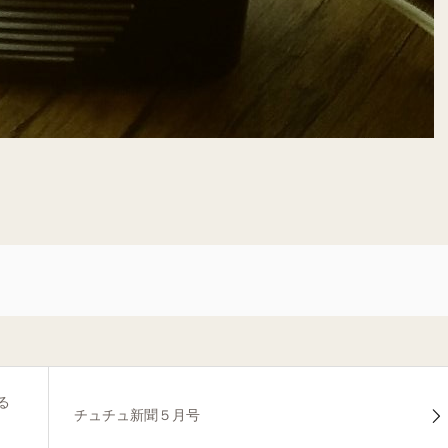
る
チュチュ新聞５月号