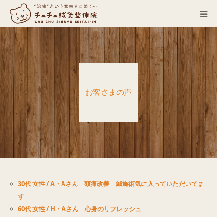
当院について
診療科目
お客さまの声
営業カレンダー
お客さまの声
症例
ACCESS
30代 女性 / A・Aさん 頭痛改善 鍼施術気に入っていただいてま
す
ブログ
60代 女性 / H・Aさん 心身のリフレッシュ