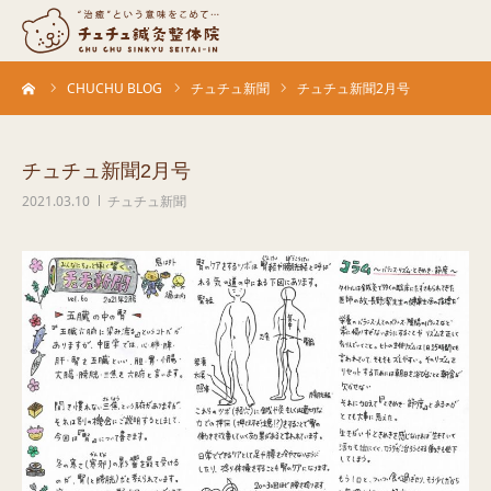
ーム
CHUCHU BLOG
チュチュ新聞
チュチュ新聞2月号
当院について
診療科目
チュチュ新聞2月号
2021.03.10
チュチュ新聞
営業カレンダー
お客さまの声
症例
ACCESS
ブログ