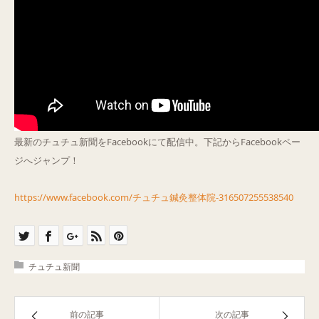
最新のチュチュ新聞をFacebookにて配信中。下記からFacebookペー
ジへジャンプ！
https://www.facebook.com/チュチュ鍼灸整体院-316507255538540
チュチュ新聞
前の記事
次の記事