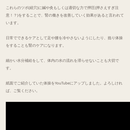
これらのツボ(経穴)に鍼や灸もしくは適切な力で押圧(押さえすぎ注
意！？)をすることで、腎の働きを改善していく効果があると言われて
います。
日常でできるケアとして足や腰を冷やさないようにしたり、捻り体操
をすることも腎のケアになります。
細かい水分補給をして、体内の水の流れを滞らせないことも大切で
す。
紙面でご紹介していた体操をYouTubeにアップしました。よろしけれ
ば、ご覧ください。