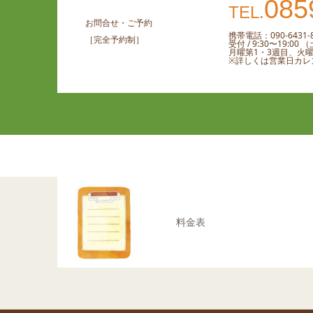
085
TEL.
お問合せ・ご予約
携帯電話：090-6431-8
［完全予約制］
受付 / 9:30〜19:0
月曜第1・3週目、火
※詳しくは営業日カレ
料金表