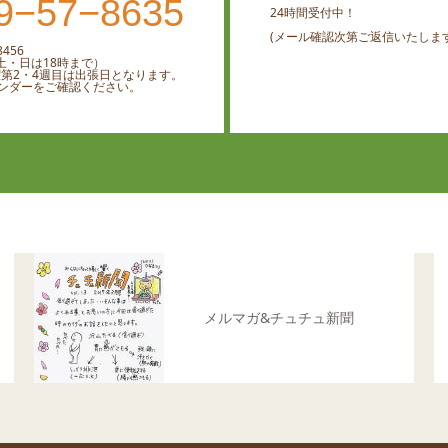
9−57−8635
24時間受付中！
(メール確認次第ご返信いたします
456
0 （土・日は18時まで）
曜第2・4週目は出張日となります。
ンダーをご確認ください。
メルマガ&チュチュ新聞