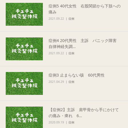
症例5 40代女性 右股関節から下肢への
Q&A
痛み
2021.09.22
症例
ご予約・お問合せ
症例4 20代男性 主訴 パニック障害
自律神経失調…
2021.09.22
症例
症例3 止まらない咳 60代男性
2021.04.29
症例
【症例2】主訴 肩甲骨から手にかけて
の痛み・痺れ 6…
2020.09.19
症例