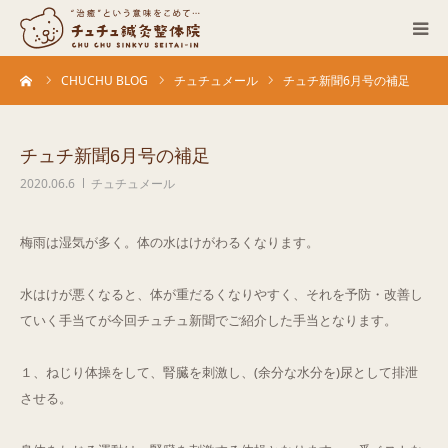
ーム
CHUCHU BLOG
チュチュメール
チュチ新聞6月号の補足
当院について
診療科目
チュチ新聞6月号の補足
2020.06.6
チュチュメール
営業カレンダー
梅雨は湿気が多く。体の水はけがわるくなります。
お客さまの声
水はけが悪くなると、体が重だるくなりやすく、それを予防・改善し
症例
ていく手当てが今回チュチュ新聞でご紹介した手当となります。
ACCESS
１、ねじり体操をして、腎臓を刺激し、(余分な水分を)尿として排泄
させる。
ブログ