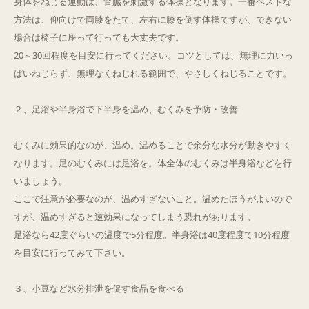
身体をねじる運動は、腎臓を刺激する体操となります。一番ベストな
方法は、仰向けで両膝をたて、左右に膝を倒す体操ですが、できない
Q&A
場合は椅子に座って行っても大丈夫です。
20～30回程度を目安に行ってください。コツとしては、無理に力いっ
ご予約・お問合せ
ぱいねじらず、無理なくねじれる範囲で、やさしくねじることです。
２、足浴や半身浴で下半身を温め、むくみを予防・改善
むくみに効果的なのが、温め。温めることで余分な水分が動きやすく
なります。足のむくみには足浴を。体全体のむくみは半身浴などを行
いましょう。
ここで注意が必要なのが、温めすぎないこと。温めたほうがよいので
すが、温めすぎると逆効果になってしまう恐れがあります。
足浴なら42度ぐらいの温度で5分程度。半身浴は40度程度て10分程度
を目安に行ってみて下さい。
３、小豆など水分排泄を促す食品を食べる